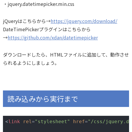
jquery.datetimepicker.min.css
jQueryはこちらから→
https://jquery.com/download/
DateTimePickerプラグインはこちらから
→
https://github.com/xdan/datetimepicker
ダウンロードしたら、HTMLファイルに追加して、動作させ
られるようにしましょう。
読み込みから実行まで
<
link
rel
=
"stylesheet"
href
=
"/css/jquery.da