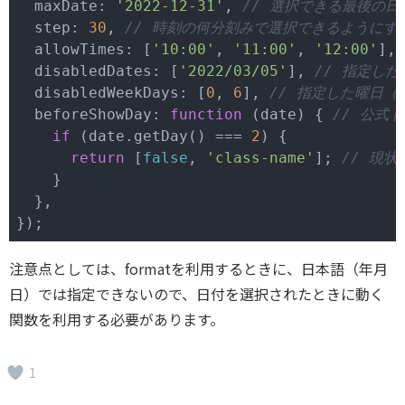
  maxDate: 
'2022-12-31'
, 
// 選択できる最後の日
  step: 
30
, 
// 時刻の何分刻みで選択できるようにす
  allowTimes: [
'10:00'
, 
'11:00'
, 
'12:00'
], 
  disabledDates: [
'2022/03/05'
], 
// 指定した
  disabledWeekDays: [
0
, 
6
], 
// 指定した曜日（
  beforeShowDay: 
function
 (
date
) 
{ 
// 公式
if
 (date.getDay() === 
2
) {

return
 [
false
, 
'class-name'
]; 
// 現
    }

  },

注意点としては、formatを利用するときに、日本語（年月
日）では指定できないので、日付を選択されたときに動く
関数を利用する必要があります。
1