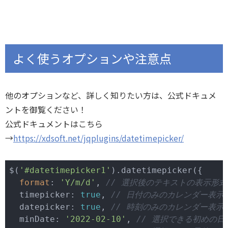
よく使うオプションや注意点
他のオプションなど、詳しく知りたい方は、公式ドキュメ
ントを御覧ください！
公式ドキュメントはこちら
→
https://xdsoft.net/jqplugins/datetimepicker/
$(
'#datetimepicker1'
).datetimepicker({

format
: 
'Y/m/d'
, 
// 選択後のテキストの表示形式
  timepicker: 
true
, 
// 日付のみのカレンダー表示
  datepicker: 
true
, 
// 時刻のみのカレンダー表示
  minDate: 
'2022-02-10'
, 
// 選択できる初めの日