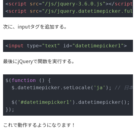
<
script
src
=
"/js/jquery-3.6.0.js"
>
</
script
>
<
script
src
=
"/js/jquery.datetimepicker.ful
次に、inputタグを追加する。
<
input
 type=
"text"
 id=
"datetimepicker1"
最後にjQueryで関数を実行する。
$(
function
 (
) 
{

  $.datetimepicker.setLocale(
'ja'
); 
// 日
  $(
'#datetimepicker1'
).datetimepicker();

これで動作するようになります！