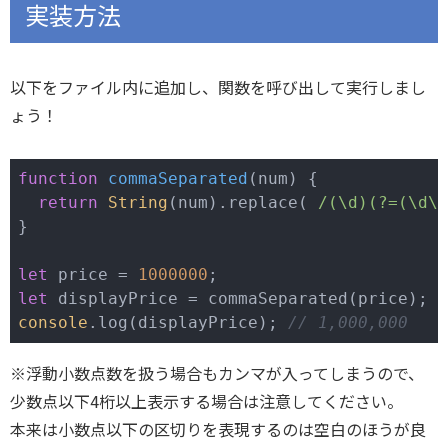
実装方法
以下をファイル内に追加し、関数を呼び出して実行しまし
ょう！
function
commaSeparated
(
num
) 
{

return
String
(num).replace( 
/(\d)(?=(\d\d
}

let
 price = 
1000000
let
console
.log(displayPrice); 
// 1,000,000
※浮動小数点数を扱う場合もカンマが入ってしまうので、
少数点以下4桁以上表示する場合は注意してください。
本来は小数点以下の区切りを表現するのは空白のほうが良